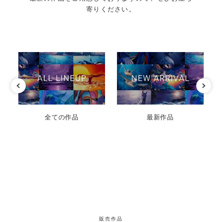
寄りください。
 S
全ての作品
最新作品
販売作品