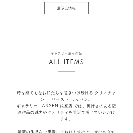
ぜひこの機会に、鮮やかな色とクリアで透明感の
ある版画作品の魅力をお愉しみください。
展示会情報
弊社は、みなさまに生涯にわたってお愉しみいた
だける品質をお約束いたします。
ギャラリー展示作品
ALL ITEMS
時を経てもなお私たちを惹きつけ続ける クリスチャ
ン ・ リース ・ ラッセン。
ギャラリー LASSEN 銀座店 では、奥行きのある版
画作品の魅力やクオリティを間近で感じていただけ
ます。
最新の作品をご用意しておりますので、ぜひお立ち