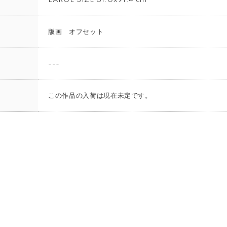
LARGE SIZE 61.0x91.4 cm
版画 オフセット
---
この作品の入荷は現在未定です。