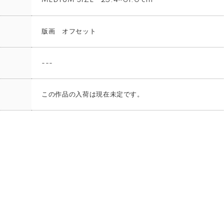
MEDIUM SIZE 25.4×61.0 cm
版画 オフセット
---
この作品の入荷は現在未定です。