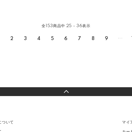
全
153
商品中
25 - 36
表示
...
2
3
4
5
6
7
8
9
について
マイ
て
カー